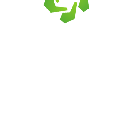
амня
енинградской области
7 году. У нас вы можете
купить натуральный к
оформлении интерьеров. Горную породу мы до
нбурге, Кондопоге (Карелия), Дагестане. Наш склад
оторая начала доставлять природные камни с о
атериал с запасом и выполнять распил. Мы найд
птовая поставка товаров для мощения, облицовки
Калькулятор