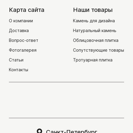
Соломка/полоска
Карта сайта
Наши товары
Плитка из гранита
О компании
Камень для дизайна
Клинкерная плитка
Доставка
Натуральный камень
Искусственный камень
Вопрос-ответ
Облицовочная плитка
Камень для дизайна
Фотогалерея
Сопутствующие товары
Статьи
Тротуарная плитка
Крошка
Контакты
Галька
Глыбы
Валун
Булыжник
Эрклез
Камень для габионов
Санкт-Петербург