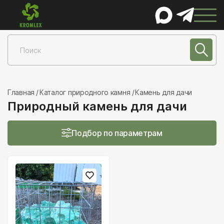
КАТАЛОГ
Натуральный камень
Песчаник
Главная
Каталог природного камня
Камень для дачи
Природный камень для дачи
Лемезит
Златолит
Подбор по параметрам
Шунгит
Сланец
Гранит
Мрамор
Известняк
Порфирит