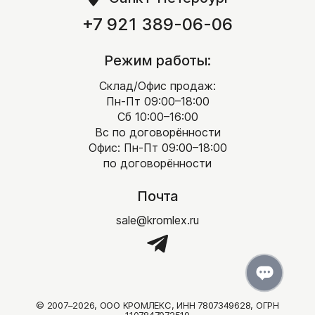
Сопутствующие товары
+7 921 389-06-06
Клей для камня
Защитные покрытия
Режим работы:
Затирка
Склад/Офис продаж:
Пн-Пт 09:00–18:00
Цветные кладочные смеси
Сб 10:00–16:00
Материалы для мощения
Вс по договорённости
Офис: Пн-Пт 09:00–18:00
Заборные блоки
по договорённости
Кора
Бордюры металл/пластик
Почта
Геотекстиль
sale@kromlex.ru
Выбрать камень
По назначению
© 2007–2026, ООО КРОМЛЕКС, ИНН 7807349628, ОГРН
Для облицовки