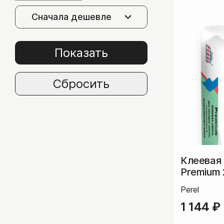
Шунгит
Сначала дешевле
Сланец
Показать
Гранит
Мрамор
Сбросить
Известняк
Порфирит
Клеевая 
Premium 
Облицовочная плитка
Perel
1 144
₽
Плитка из камня