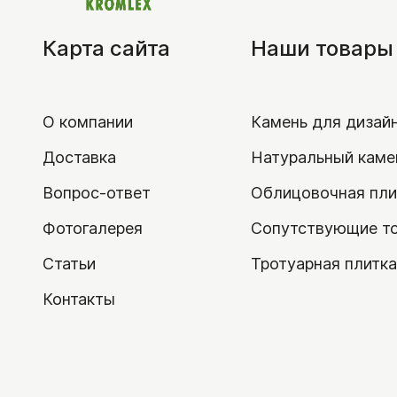
Защитные покрытия
Карта сайта
Наши товары
Затирка
Цветные кладочные смеси
О компании
Камень для дизай
Материалы для мощения
Доставка
Натуральный каме
Заборные блоки
Вопрос-ответ
Облицовочная пли
Кора
Бордюры металл/пластик
Фотогалерея
Сопутствующие т
Геотекстиль
Статьи
Тротуарная плитка
Контакты