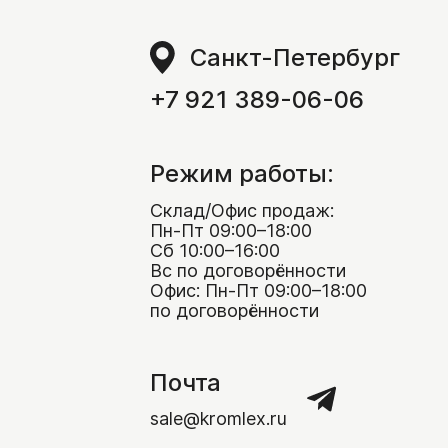
тенок
оля
ней и лестниц
дпорных стенок
Санкт-Петербург
н
ормления пруда и водопада
умбы и рокария
+7 921 389-06-06
ндамента
ндшафта
 и сауны
щения улиц
й
Режим работы:
ормления сада
жевый
Склад/Офис продаж:
Пн-Пт 09:00–18:00
иры
чи
Сб 10:00–16:00
Вс по договорённости
пийской горки
Офис: Пн-Пт 09:00–18:00
по договорённости
кора
Почта
sale@kromlex.ru