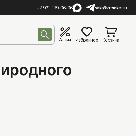
+7 921 389-06-06
sale@kromlex.ru
Акции
Избранное
Корзина
риродного
а
а