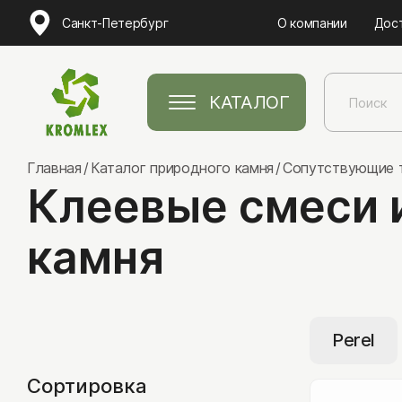
Санкт-Петербург
О компании
Дос
КАТАЛОГ
Главная
Каталог природного камня
Сопутствующие 
Клеевые смеси 
камня
Натуральный камень
Песчаник
Perel
Лемезит
Сортировка
Златолит