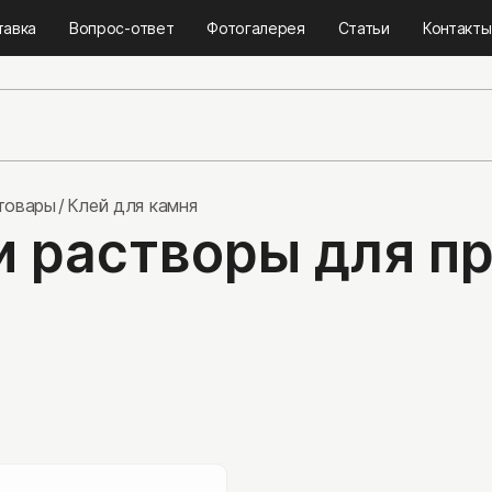
тавка
Вопрос-ответ
Фотогалерея
Статьи
Контакты
товары
Клей для камня
и растворы для п
Тротуарная плитк
Гранитная брусчатк
Бетонная плитка
Брусчатка из камня