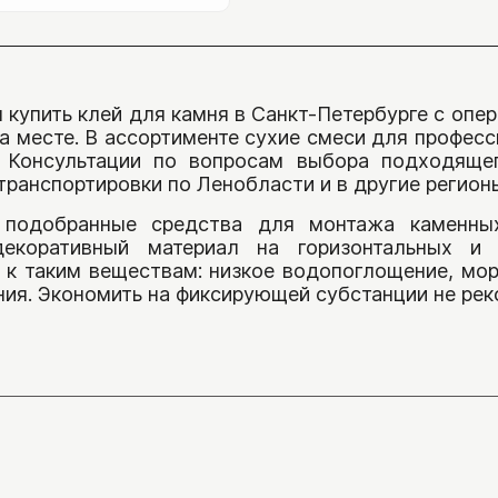
Галька
Глыбы
 купить клей для камня в Санкт-Петербурге с опер
Валун
на месте. В ассортименте сухие смеси для профе
Булыжник
 Консультации по вопросам выбора подходящег
транспортировки по Ленобласти и в другие регио
Эрклез
 подобранные средства для монтажа каменны
Камень для габионо
екоративный материал на горизонтальных и 
 к таким веществам: низкое водопоглощение, мор
Выбрать камень
ния. Экономить на фиксирующей субстанции не рек
По назначен
Для облицовки
По цвету
Облицовка заб
Для мощения
Серый
Облицовка фа
Мощение доро