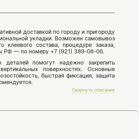
ативной доставкой по городу и пригороду
ссиональной укладки. Возможен самовывоз
о клеевого состава, процедуре заказа,
ны РФ — по номеру
+7 (921) 389-06-06
.
х деталей помогут надежно закрепить
в
вертикальных поверхностях. Основные
озостойкость, быстрая фиксация, защита
омендуется.
Свернуть описание
ию
ора
сада
жек