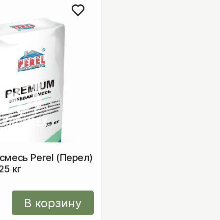
Бордюры гранитные
Бордюры бетонные
Бордюры из камня
Гранитная плита (пл
смесь Perel (Перел)
25 кг
Камень для диза
В корзину
Крошка