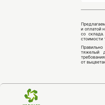
Горбушка/торец
Соломка/полоска
Предлагаем
Плитка из гранита
и оплатой 
Клинкерная плитка
со склада.
стоимости 
Искусственный камень
Правильно
тяжелый д
требования
от выцвета
Сопутствующие товары
Клей для камня