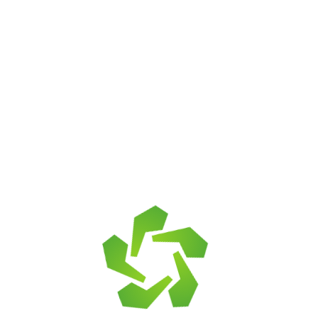
Песчаник темно-
Песчаник капучино
желтый с разводами
под дерево
от
1 040
₽
от
1 040
₽
В корзину
В корзину