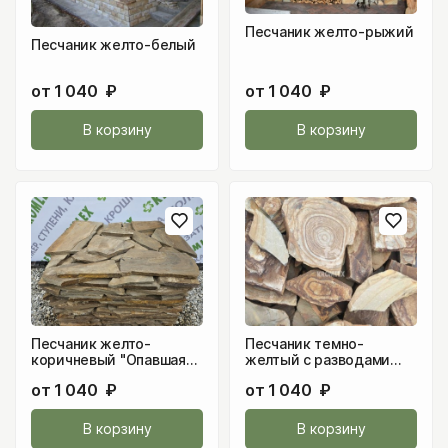
Песчаник желто-рыжий
Песчаник желто-белый
от
1 040
₽
от
1 040
₽
В корзину
В корзину
Песчаник желто-
Песчаник темно-
коричневый "Опавшая
желтый с разводами
листва"
под дерево
от
1 040
₽
от
1 040
₽
В корзину
В корзину