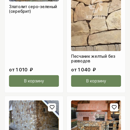
Златолит серо-зеленый
(серебрит)
Песчаник желтый без
разводов
от
1 010
₽
от
1 040
₽
В корзину
В корзину