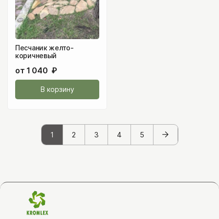
Песчаник желто-
коричневый
от
1 040
₽
В корзину
1
2
3
4
5