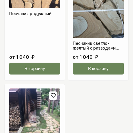
Песчаник радужный
Песчаник светло-
желтый с разводами
под дерево
от
1 040
₽
от
1 040
₽
В корзину
В корзину