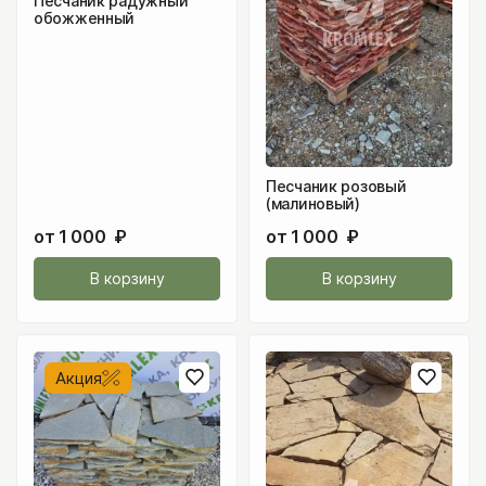
Песчаник радужный
обожженный
Песчаник розовый
(малиновый)
от
1 000
₽
от
1 000
₽
В корзину
В корзину
Акция