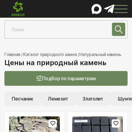
КАТАЛОГ
Натуральный камень
Песчаник
Главная
Каталог природного камня
Натуральный камень
Цены на природный камень
Лемезит
Златолит
Подбор по параметрам
Шунгит
Сланец
Песчаник
Лемезит
Златолит
Шунги
Гранит
Мрамор
Известняк
Порфирит