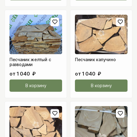
Песчаник желтый с
Песчаник капучино
разводами
от
1 040
₽
от
1 040
₽
В корзину
В корзину