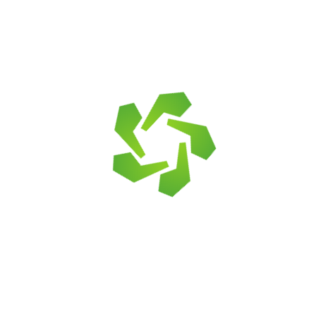
Купить в
Для столбов раз
посмотреть
тивный элемент для ограждения.
разрушения под воздействием погодных факторов.
.
трукция из фибробетона и натуральной каменной к