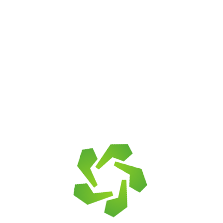
Сланец графитовый
(серо-черный)
брусчатка 130х260
7 155
₽
от
8 500
₽
В корзину
В корзину
Крошка
кварцитопесчаник
Булыжник песчаник
серо-голубой
серо-голубой
от
14 200
₽
от
14 200
₽
В корзину
В корзину