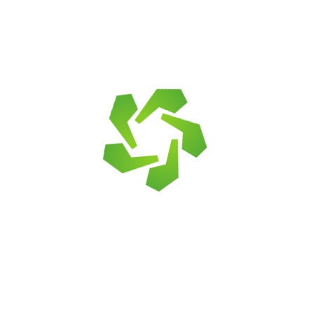
благоустройства территории, хотя не для
всякой кислотности почвы годится.
Популярен в кухонных интерьерах из-за
химической и механической устойчивости.
Метаморфические
Востребованный представитель этой
категории — мрамор. Чрезвычайно
декоративен.