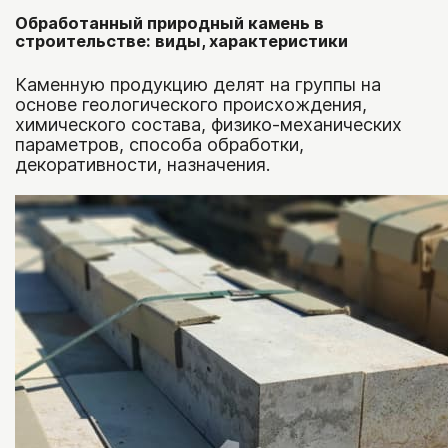
Обработанный природный камень в
Тротуарная плитка
строительстве: виды, характеристики
Каменную продукцию делят на группы на
Гранитная брусчатка
основе геологического происхождения,
Бетонная плитка
химического состава, физико-механических
параметров, способа обработки,
Брусчатка из камня
декоративности, назначения.
Бордюры гранитные
Бордюры бетонные
Бордюры из камня
Гранитная плита (плита
мощения)
Облицовочная плитка
Плитка из камня
Горбушка/торец