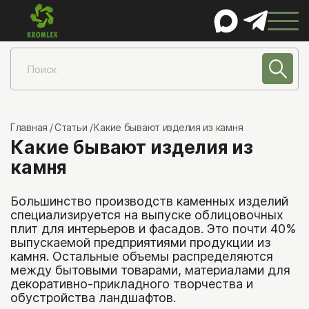
КАТАЛОГ
Натуральный камень
Песчаник
Главная
Статьи
Какие бывают изделия из камня
Какие бывают изделия из
Лемезит
камня
Златолит
Шунгит
Большинство производств каменных изделий
Сланец
специализируется на выпуске облицовочных
плит для интерьеров и фасадов. Это почти 40%
Гранит
выпускаемой предприятиями продукции из
Мрамор
камня. Остальные объемы распределяются
между бытовыми товарами, материалами для
Известняк
декоративно-прикладного творчества и
обустройства ландшафтов.
Порфирит