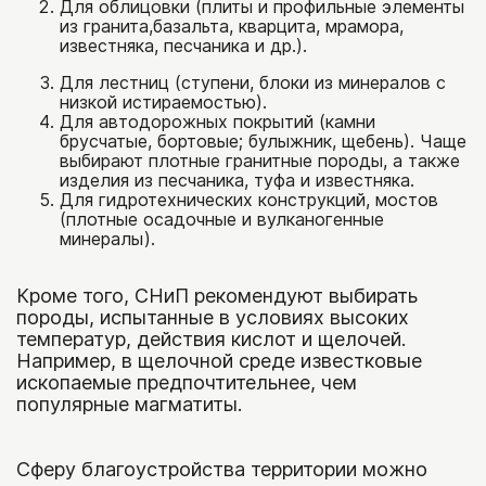
Для облицовки (плиты и профильные элементы
Облицовка забора
из гранита,базальта, кварцита, мрамора,
По цвету
Для мощения
известняка, песчаника и др.).
Мощение дорожек
Облицовка фасада
Серый
Для лестниц (ступени, блоки из минералов с
Для подпорных стенок
низкой истираемостью).
Камень для подпорных стенок
Мощение ступеней и лестниц
Облицовка цоколя
Зеленый
Для автодорожных покрытий (камни
Для ландшафта
брусчатые, бортовые; булыжник, щебень). Чаще
Камень для клумбы и рокария
Камень для оформления пруда и
Облицовка стен
Синий
выбирают плотные гранитные породы, а также
для пола в доме
водопада
изделия из песчаника, туфа и известняка.
Камень для ландшафта
Для гидротехнических конструкций, мостов
Черный
Облицовка фундамента
(плотные осадочные и вулканогенные
минералы).
Камень для мощения улиц
Красный/розовый
Облицовка бани и сауны
Камень для оформления сада
Коричневый/бежевый
Кроме того, СНиП рекомендуют выбирать
Отделка дома
породы, испытанные в условиях высоких
Камень для дачи
температур, действия кислот и щелочей.
Отделка квартиры
Например, в щелочной среде известковые
Камень для альпийской горки
ископаемые предпочтительнее, чем
Для облицовки
популярные магматиты.
Камень для декора
Сферу благоустройства территории можно