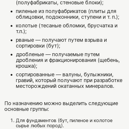
Сопутствующие товары
(полуфабрикаты, стеновые блоки);
пиленые из полуфабрикатов (плиты для
Клей для камня
облицовки, подоконники, ступени и т. п.);
Защитные покрытия
колотые (тесаные обломки, брусчатка и
т.п.);
Затирка
рваные — получают путем взрыва и
Цветные кладочные смеси
сортировки (бут);
Материалы для мощения
дробленые — получаемые путем
дробления и фракционирования (щебень,
Заборные блоки
крошка);
Кора
сортированные — валуны, булыжники,
Бордюры металл/пластик
гравий, который получают при разработке
месторождений окатанных минералов.
Геотекстиль
Выбрать камень
По назначению можно выделить следующие
основные группы:
По назначению
Для фундаментов (бут, пиленое и колотое
сырье любых пород).
Для облицовки