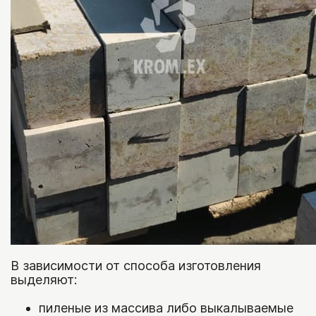
Соломка/полоска
Плитка из гранита
Клинкерная плитка
Искусственный камень
Камень для дизайна
Крошка
Галька
Глыбы
Валун
Булыжник
Эрклез
В зависимости от способа изготовления
выделяют:
Камень для габионов
пиленые из массива либо выкалываемые