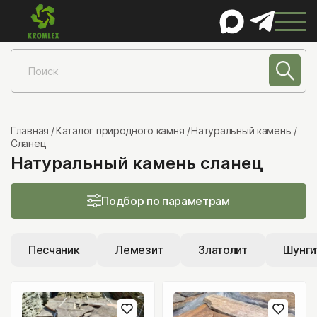
КАТАЛОГ
Натуральный камень
Песчаник
Главная
Каталог природного камня
Натуральный камень
Сланец
Лемезит
Натуральный камень сланец
Златолит
Шунгит
Подбор по параметрам
Сланец
Гранит
Песчаник
Лемезит
Златолит
Шунги
Мрамор
Известняк
Порфирит