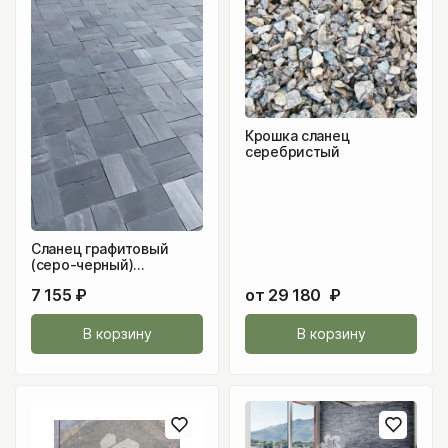
Крошка сланец
серебристый
Сланец графитовый
(серо-черный)
брусчатка 130х260
7 155
₽
от
29 180
₽
В корзину
В корзину