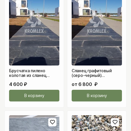
Брусчатка пилено
Сланец графитовый
колотая из сланец
(серо-черный)
графитовый (серо-
брусчатка 50-60 мм
4 600
₽
от
6 800
₽
черный) 150х150х30-
40мм
В корзину
В корзину