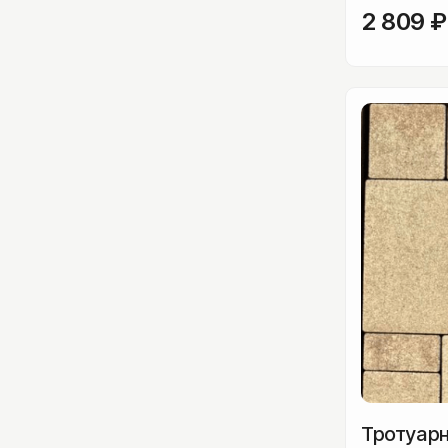
2 809
₽
Тротуарн