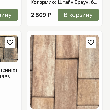
Колормикс Штайн Браун, 60
мм
зину
2 809
₽
В корзину
теингот
рро, 60