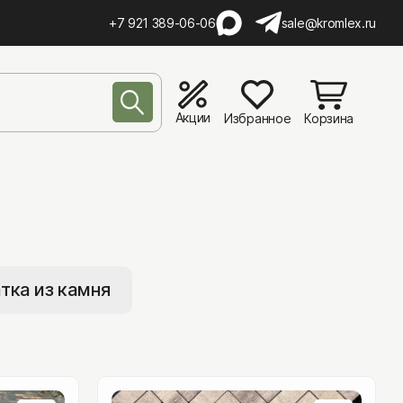
+7 921 389-06-06
sale@kromlex.ru
Акции
Избранное
Корзина
а
тка из камня
а