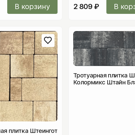
В корзину
2 809
₽
В кор
Тротуарная плитка Ш
Колормикс Штайн Блэ
мм
ая плитка Штеингот