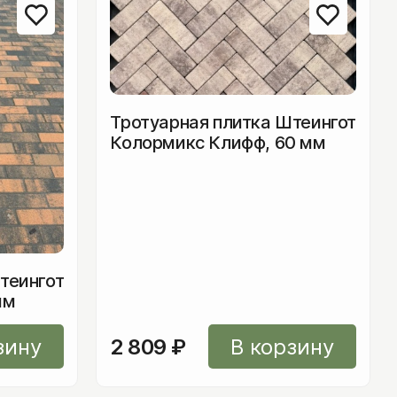
Тротуарная плитка Штеингот
ита мощения)
Колормикс Клифф, 60 мм
теингот
мм
йна
зину
2 809
₽
В корзину