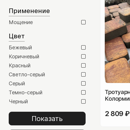
Шунгит
Применение
Сланец
Мощение
Гранит
Цвет
Мрамор
Бежевый
Известняк
Коричневый
Порфирит
Красный
Светло-серый
Серый
Тротуарн
Темно-серый
Колормик
Черный
Облицовочная плитка
2 809
₽
Показать
Плитка из камня