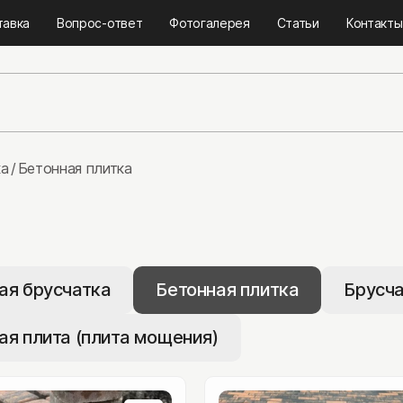
тавка
Вопрос-ответ
Фотогалерея
Статьи
Контакты
ка
Бетонная плитка
а
Тротуарная плитк
ая брусчатка
Бетонная плитка
Брусча
Гранитная брусчатк
ая плита (плита мощения)
Бетонная плитка
Брусчатка из камня