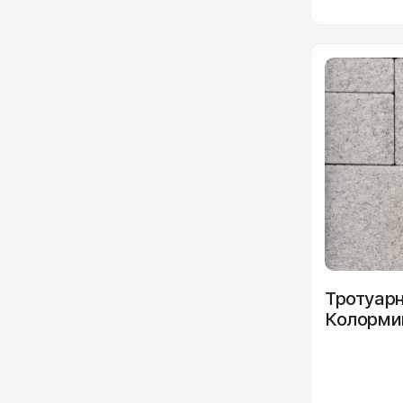
Защитные покрытия
Затирка
Цветные кладочные смеси
Материалы для мощения
Заборные блоки
Кора
Бордюры металл/пластик
Геотекстиль
Тротуарн
Колормик
мм