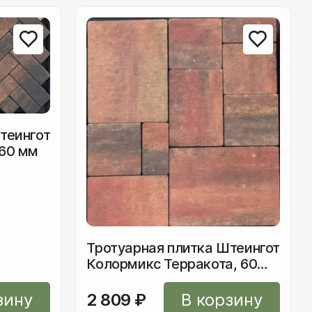
теингот
 60 мм
в
ию
Тротуарная плитка Штеингот
Колормикс Терракота, 60
ора
мм
зину
2 809
₽
В корзину
сада
жек