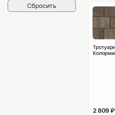
Сбросить
Горбушка/торец
Соломка/полоска
Плитка из гранита
Клинкерная плитка
Искусственный камень
Тротуарн
Колормик
мм
Сопутствующие товары
2 809
₽
Клей для камня