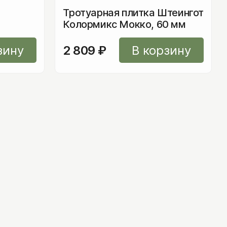
Тротуарная плитка Штеингот
Колормикс Мокко, 60 мм
зину
2 809
₽
В корзину