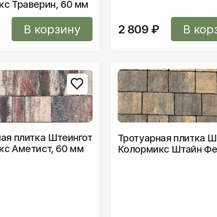
с Траверин, 60 мм
В корзину
2 809
₽
В кор
ая плитка Штеингот
Тротуарная плитка Ш
с Аметист, 60 мм
Колормикс Штайн Фе
мм