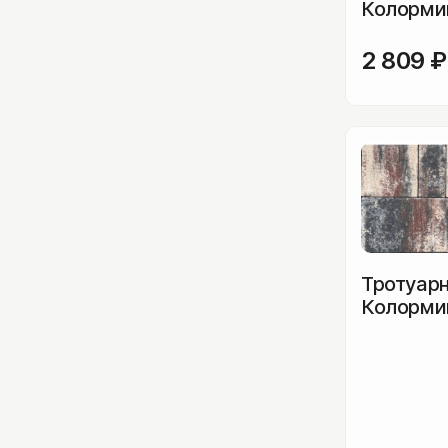
Колормик
2 809
₽
Тротуарн
Колормик