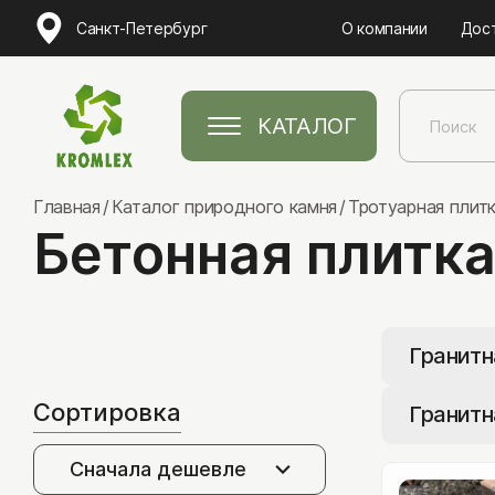
Санкт-Петербург
О компании
Дос
КАТАЛОГ
Главная
Каталог природного камня
Тротуарная плит
Бетонная плитк
Натуральный камень
Гранитн
Песчаник
Сортировка
Гранитн
Лемезит
Сначала дешевле
Златолит