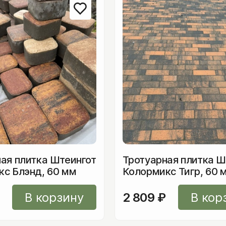
Бордюры гранитные
Бордюры бетонные
Бордюры из камня
Гранитная плита (пл
ая плитка Штеингот
Тротуарная плитка Ш
с Блэнд, 60 мм
Колормикс Тигр, 60 
Камень для диза
В корзину
2 809
₽
В кор
Крошка