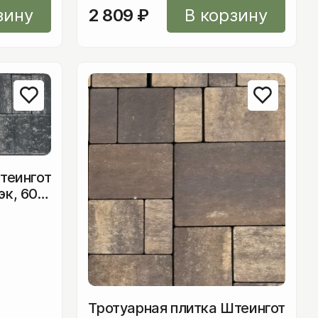
зину
2 809
₽
В корзину
теингот
к, 60
Тротуарная плитка Штеингот