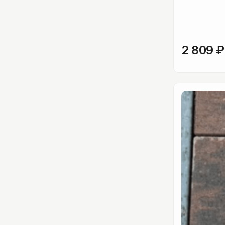
2 809
₽