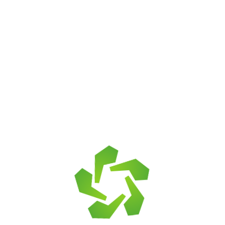
Сопутствующие товары
происхождения, а также имеющие щелочной состав.
Чтобы избежать неприятных запахов и вредных примесей,
Клей для камня
не используйте
для сауны
вторичный
натуральный камень
,
который прежде применялся
для мощения,
находился
Защитные покрытия
рядом с железными путями или промышленными
предприятиями.
Затирка
Цветные кладочные смеси
Материалы для мощения
Заборные блоки
Кора
Похожие товары
Бордюры металл/пластик
Геотекстиль
Выбрать камень
По назначению
Для облицовки