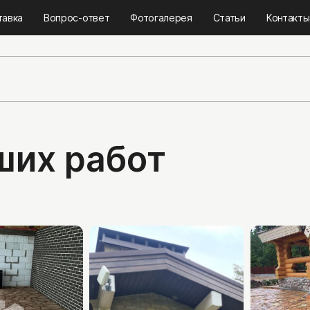
тавка
Вопрос-ответ
Фотогалерея
Статьи
Контакты
ших работ
Тротуарная плитк
Гранитная брусчатк
Бетонная плитка
Брусчатка из камня