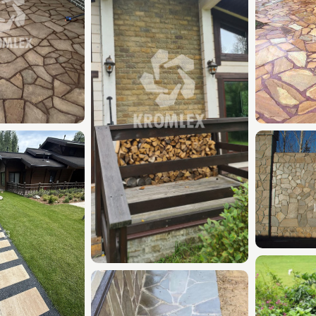
Бордюры гранитные
Бордюры бетонные
Бордюры из камня
Гранитная плита (пл
Камень для диза
Крошка