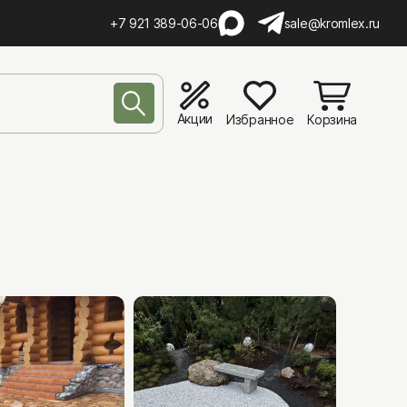
+7 921 389-06-06
sale@kromlex.ru
Акции
Избранное
Корзина
а
а