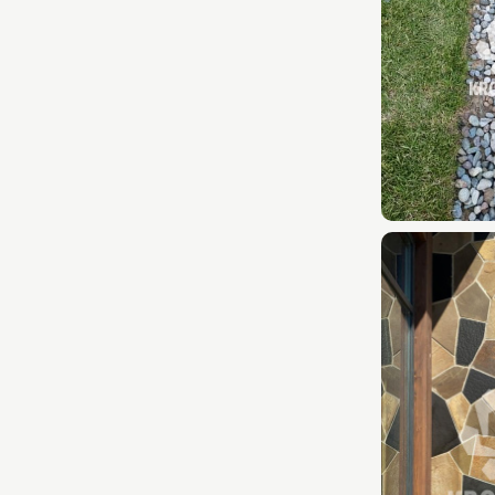
Защитные покрытия
Затирка
Цветные кладочные смеси
Материалы для мощения
Заборные блоки
Кора
Бордюры металл/пластик
Геотекстиль