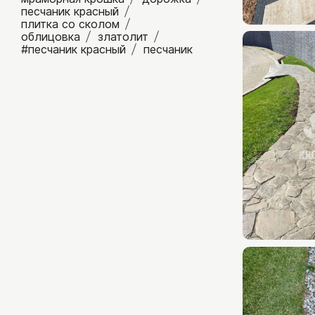
песчаник красный
Горбушка/торец
плитка со сколом
облицовка
златолит
Соломка/полоска
#песчаник красный
песчаник
Плитка из гранита
Клинкерная плитка
Искусственный камень
Сопутствующие товары
Клей для камня