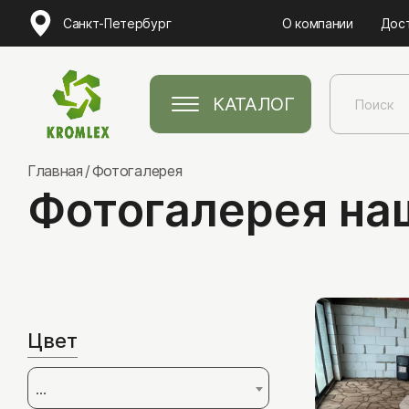
Санкт-Петербург
О компании
Дос
КАТАЛОГ
Главная
Фотогалерея
Фотогалерея на
Натуральный камень
Песчаник
Цвет
Лемезит
...
Златолит