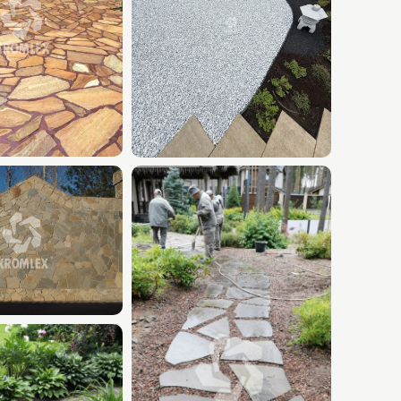
ита мощения)
йна