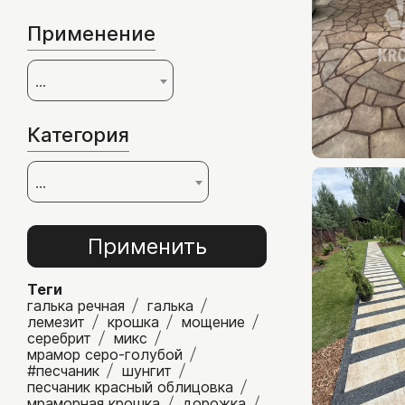
Шунгит
Применение
Сланец
...
Гранит
Мрамор
Категория
Известняк
...
Порфирит
Применить
Теги
галька речная
галька
лемезит
крошка
мощение
серебрит
микс
Облицовочная плитка
мрамор серо-голубой
#песчаник
шунгит
песчаник красный облицовка
Плитка из камня
мраморная крошка
дорожка