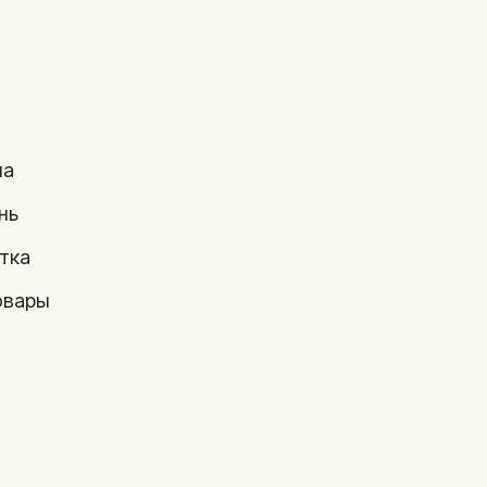
на
нь
тка
овары