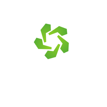
Для подпорных с
Облицовка цок
Зеленый
Мощение ступе
Камень для по
Для ландшафта
Облицовка сте
Синий
Камень для оф
Камень для кл
для пола в доме
Облицовка фу
Черный
Камень для ла
Облицовка бани
Камень для мо
Красный/розовы
Отделка дома
Камень для оф
Коричневый/бе
Отделка кварт
Камень для да
Для облицовки
Камень для аль
Камень для де