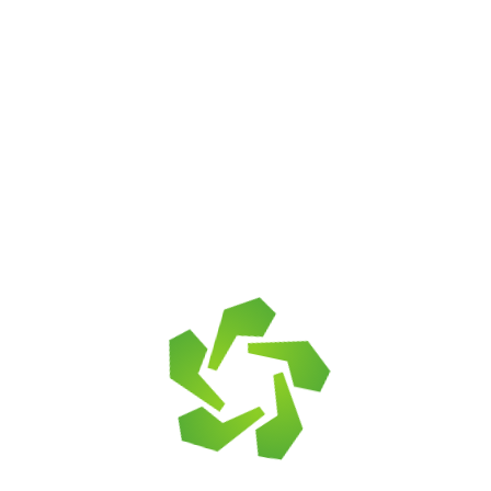
минералами. Материал имеет мелкозернистую
структуру и приятный жёлто-рыжий оттенок с
коричневыми разводами и пятнами, отличается
высокой плотностью и огнестойкостью,
устойчивостью к температурным перепадам и
агрессивным химическим средам.
Практика показывает, что песчаник «Опавшая
листва» успешно держится под открытым небом. Он
активно применяется в промышленном и частном
строительстве:
для облицовки фасадов и цоколя;
для устройства подпорных стенок, элементов
ландшафтного дизайна;
для мощения пешеходных дорожек, площадок,
парковок.
Поскольку песчаник — натуральный камень, это
делает его на 100% безопасным для здоровья
человека. Его можно использовать не только на
улице, но и в интерьерном дизайне: для облицовки