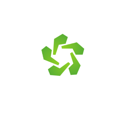
о обработанный и отшлифованный песчаник, облад
рактеристиками, делающими его идеальным для ра
новый" обладает нежным розово-малиновым оттенк
. Его поверхность имеет гладкую и приятную на ощ
ает высокой прочностью, что делает его устойчив
о в различных условиях. Он способен противостоят
асоту на протяжении долгого времени.
ик "Розовый малиновый" обладает хорошей стойкос
ым условиям. Он не теряет свои свойства при экс
едлагается в различных размерах и формах, что по
спечивает гибкость в использовании и возможност
озовый малиновый" может использоваться для обли