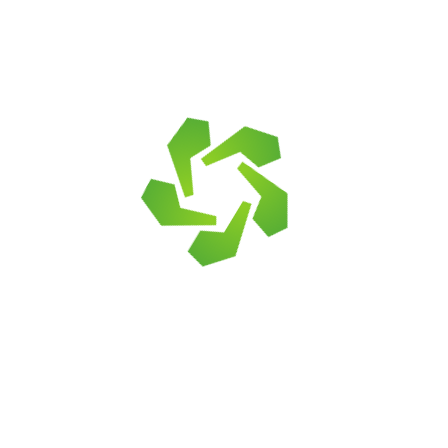
частных домовладениях для облицовки фасадов и
цоколей, возведения подпорных стенок, ландшафтного
дизайна, мощения садовых дорожек и парковок, уличных
ступеней.
Так как камень натуральный, расцветка и форма его
неоднородны. Изделия неправильной геометрии имеют
допуски по толщине, один край может быть шире другого.
На темно-красном фоне встречаются светлые вкрапления
и разводы. Для монтажа применяется специальная клеевая
смесь, элементы укладываются в хаотичном порядке, с
широкими швами.
Заказать галтованный красный песчаник в KROMLEX
У нас вы сможете купить природный камень для
облицовочных работ с удобной доставкой до нужного
места. Чтобы вам было проще определиться с заказом, мы
готовы отправить реальные фото песчаника со склада на
ваш мессенджер (Viber, WatsApp и др.) или на электронную
почту. Гарантируем, что отгрузим вам именно тот камень,
который будет на фото.