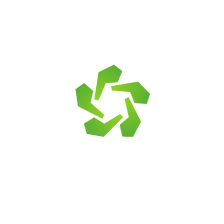
Галтованный песчаник применяется в загородном
строительстве и ландшафтном дизайне в следующих
направлениях:
облицовка фасадов и цоколей;
отделка каминов и стен внутри дома;
возведение подпорных стенок;
устройство клумб и альпийских горок;
мощение садовых дорожек и парковок.
Камни укладываются в хаотичном порядке, с нарочито
широкими швами. Для крепления элементов к
подготовленному основанию используется специальная
клеевая смесь, которую также можно купить на нашем
сайте.
Заказать галтованный желтый песчаник в KROMLEX
Мы предлагаем купить натуральный камень в любом
количестве (от 1 кв.м) с удобной доставкой. Работаем по
Санкт-Петербургу и Ленинградской области. Отправляем
товар транспортными компаниями в другие регионы СЗФО
РФ. Услуга доставки по звонку (с оплатой на месте)