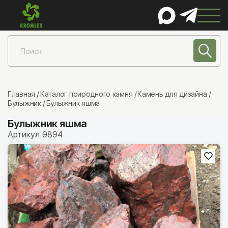
КАТАЛОГ
Натуральный камень
Песчаник
Главная
Каталог природного камня
Камень для дизайна
Булыжник
Булыжник яшма
Лемезит
Булыжник яшма
Златолит
Артикул 9894
Шунгит
Сланец
Гранит
Мрамор
Известняк
Порфирит