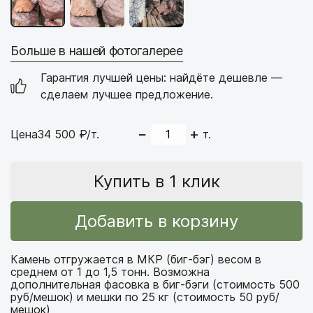
Соломка/полоска
Плитка из гранита
Больше в нашей фотогалерее
Клинкерная плитка
Искусственный камень
Гарантия лучшей цены: найдёте дешевле —
сделаем лучшее предложение.
Камень для дизайна
−
+
Цена
34 500
₽/т.
т.
Крошка
Галька
Купить в 1 клик
Глыбы
Валун
Добавить в корзину
Булыжник
Эрклез
Камень отгружается в МКР (биг-бэг) весом в
среднем от 1 до 1,5 тонн. Возможна
Камень для габионов
дополнительная фасовка в биг-бэги (стоимость 500
руб/мешок) и мешки по 25 кг (стоимость 50 руб/
мешок)