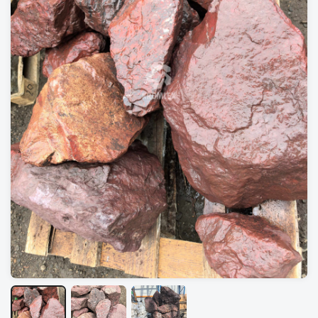
Тротуарная плитка
Гранитная брусчатка
Бетонная плитка
Брусчатка из камня
Бордюры гранитные
Бордюры бетонные
Бордюры из камня
Гранитная плита (плита
мощения)
Облицовочная плитка
Плитка из камня
Горбушка/торец