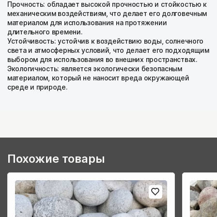
Прочность: обладает высокой прочностью и стойкостью к
Облицовка забора
По цвету
механическим воздействиям, что делает его долговечным
Для мощения
материалом для использования на протяжении
Мощение дорожек
Облицовка фасада
длительного времени.
Серый
Для подпорных стенок
Устойчивость: устойчив к воздействию воды, солнечного
Камень для подпорных стенок
Мощение ступеней и лестниц
Облицовка цоколя
света и атмосферных условий, что делает его подходящим
Зеленый
Для ландшафта
выбором для использования во внешних пространствах.
Камень для клумбы и рокария
Камень для оформления пруда и
Экологичность: является экологически безопасным
Облицовка стен
Синий
для пола в доме
водопада
материалом, который не наносит вреда окружающей
среде и природе.
Камень для ландшафта
Черный
Облицовка фундамента
Камень для мощения улиц
Красный/розовый
Облицовка бани и сауны
Камень для оформления сада
Коричневый/бежевый
Отделка дома
Камень для дачи
Отделка квартиры
Похожие товары
Камень для альпийской горки
Для облицовки
Камень для декора