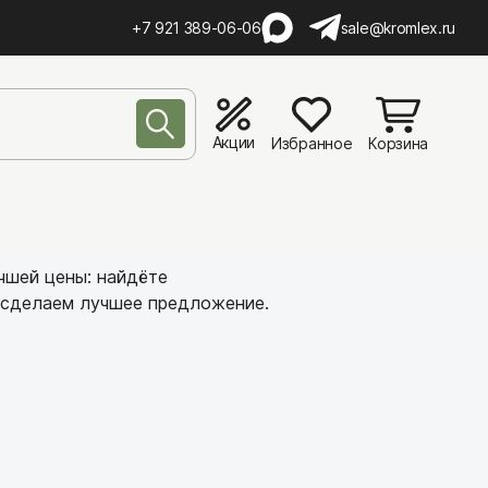
+7 921 389-06-06
sale@kromlex.ru
Акции
Избранное
Корзина
чшей цены: найдёте
сделаем лучшее предложение.
а
а