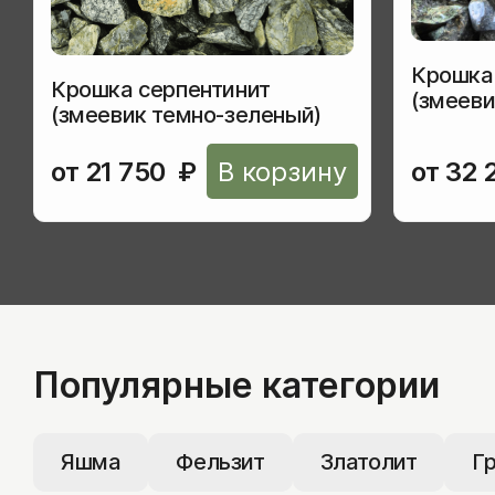
Крошка
Крошка серпентинит
(змееви
(змеевик темно-зеленый)
галтова
от
21 750
₽
В корзину
от
32 
Популярные категории
Яшма
Фельзит
Златолит
Г