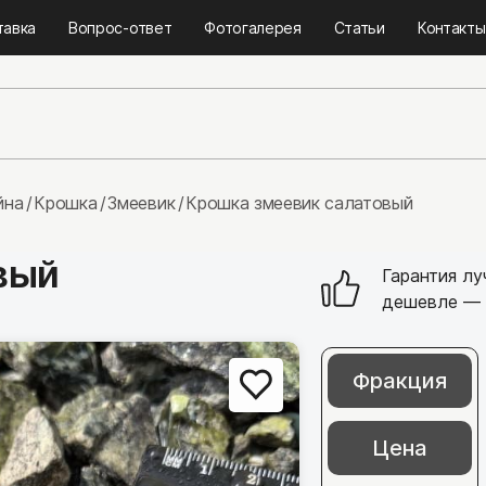
тавка
Вопрос-ответ
Фотогалерея
Статьи
Контакты
йна
Крошка
Змеевик
Крошка змеевик салатовый
вый
Гарантия лу
дешевле — 
Тротуарная плитк
Фракция
Гранитная брусчатк
Бетонная плитка
Цена
Брусчатка из камня