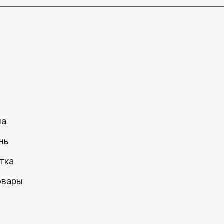
на
нь
тка
овары