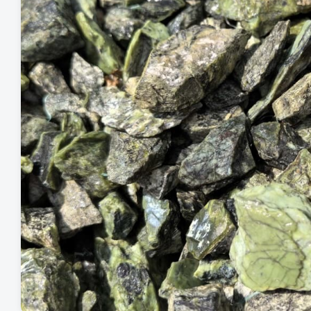
Шунгит
Сланец
Гранит
Мрамор
Известняк
Порфирит
Облицовочная плитка
Плитка из камня