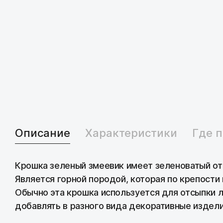
Защитные покрытия
Затирка
Цветные кладочные смеси
Материалы для мощения
Заборные блоки
Кора
Бордюры металл/пластик
Описание
Характеристики
Где 
Геотекстиль
Крошка зеленый змеевик имеет зеленоватый от
Является горной породой, которая по крепости
Обычно эта крошка используется для отсыпки 
добавлять в разного вида декоративные издели