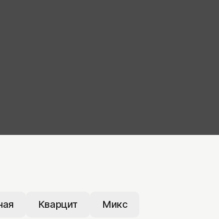
ная
Кварцит
Микс