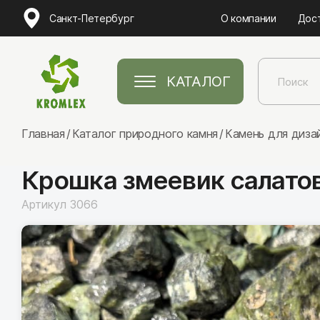
Санкт-Петербург
О компании
Дос
КАТАЛОГ
Главная
Каталог природного камня
Камень для диза
Крошка змеевик салато
Артикул 3066
Натуральный камень
Песчаник
Лемезит
Златолит