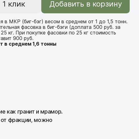
тенок
 1 клик
Добавить в корзину
оля
ней и лестниц
дпорных стенок
н
 в МКР (биг-бэг) весом в среднем от 1 до 1,5 тонн.
ормления пруда и водопада
умбы и рокария
ельная фасовка в биг-бэги (доплата 500 руб. за
25 кг. При покупке фасовки по 25 кг стоимость
ндамента
ндшафта
тавит 900 руб.
ит в среднем 1,6 тонны
 и сауны
щения улиц
й
ормления сада
жевый
иры
чи
пийской горки
кора
е как гранит и мрамор.
 от фракции, можно