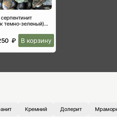
 серпентинит
к темно-зеленый)
нная
250
₽
В корзину
ранит
Кремний
Долерит
Мрамор