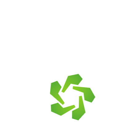
 есть в нашем магазине, мы готовы
изкой цене, мы сделаем предложени
Бордюры гранитные
ram, MAX
Бордюры бетонные
Бордюры из камня
вский, 21а / Волго-Донской, 19
Гранитная плита (пл
Камень для диза
Крошка