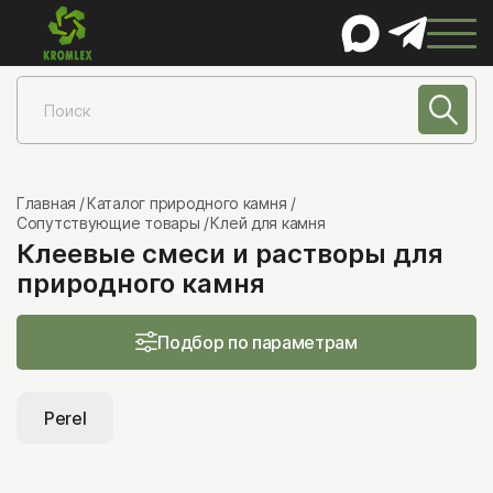
КАТАЛОГ
Натуральный камень
Песчаник
Главная
Каталог природного камня
Сопутствующие товары
Клей для камня
Лемезит
Клеевые смеси и растворы для
Златолит
природного камня
Шунгит
Сланец
Подбор по параметрам
Гранит
Мрамор
Perel
Известняк
Порфирит