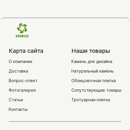
Тротуарная плитка
Гранитная брусчатка
Бетонная плитка
Брусчатка из камня
Карта сайта
Наши товары
Бордюры гранитные
О компании
Бордюры бетонные
Камень для дизайна
Бордюры из камня
Доставка
Натуральный камень
Гранитная плита (плита
Вопрос-ответ
Облицовочная плитка
мощения)
Фотогалерея
Сопутствующие товары
Статьи
Тротуарная плитка
Облицовочная плитка
Контакты
Плитка из камня
Горбушка/торец